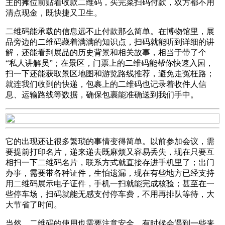
主的摊位前贴着收款二维码，买完菜扫码付款，双方都不用
清点现金，既快捷又卫生。​
二维码能承载的信息远不止付款那么简单。在博物馆里，展
品旁边的二维码藏着满满的知识点，扫码就能听到详细的讲
解，还能看到展品的历史背景和相关故事，相当于带了个
“私人讲解员”；在景区，门票上的二维码能帮你快速入园，
扫一下还能获取景区地图和游览路线推荐，避免走冤枉路；
就连我们收到的快递，包裹上的二维码也记录着收件人信
息、运输路线等数据，确保包裹能准确送到我们手中。​
它的出现还让很多繁琐的事情变得简单。以前参加会议，需
要提前打印名片，递来递去既麻烦又容易丢失，现在只要互
相扫一下二维码名片，联系方式就直接存进手机里了；出门
办事，需要带各种证件，生怕遗漏，现在有些地方已经支持
用二维码展示电子证件，手机一扫就能完成核验；甚至在一
些停车场，扫码就能无感支付停车费，不用再排队等待，大
大节省了时间。​
当然，二维码的使用也需要注意安全。有时候会遇到一些来