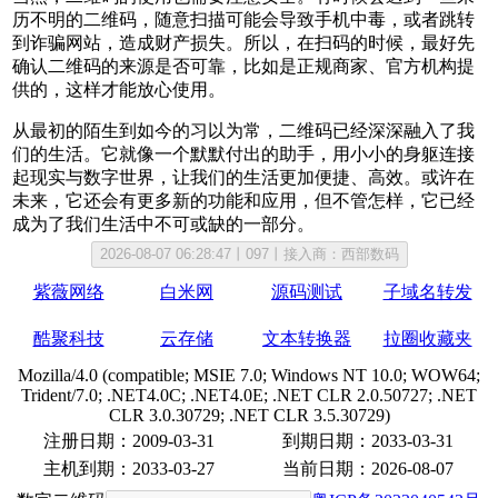
历不明的二维码，随意扫描可能会导致手机中毒，或者跳转
到诈骗网站，造成财产损失。所以，在扫码的时候，最好先
确认二维码的来源是否可靠，比如是正规商家、官方机构提
供的，这样才能放心使用。​
从最初的陌生到如今的习以为常，二维码已经深深融入了我
们的生活。它就像一个默默付出的助手，用小小的身躯连接
起现实与数字世界，让我们的生活更加便捷、高效。或许在
未来，它还会有更多新的功能和应用，但不管怎样，它已经
成为了我们生活中不可或缺的一部分。
2026-08-07 06:28:47丨097丨接入商：西部数码
紫薇网络
白米网
源码测试
子域名转发
酷聚科技
云存储
文本转换器
拉圈收藏夹
Mozilla/4.0 (compatible; MSIE 7.0; Windows NT 10.0; WOW64;
Trident/7.0; .NET4.0C; .NET4.0E; .NET CLR 2.0.50727; .NET
CLR 3.0.30729; .NET CLR 3.5.30729)
注册日期：2009-03-31
到期日期：2033-03-31
主机到期：2033-03-27
当前日期：2026-08-07